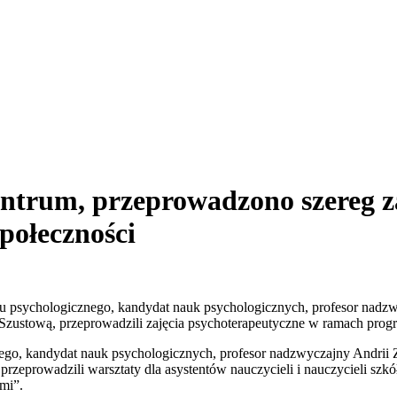
Centrum, przeprowadzono szereg z
społeczności
łu psychologicznego, kandydat nauk psychologicznych, profesor nadzwy
stową, przeprowadzili zajęcia psychoterapeutyczne w ramach progra
nego, kandydat nauk psychologicznych, profesor nadzwyczajny Andrii 
prowadzili warsztaty dla asystentów nauczycieli i nauczycieli szkół 
mi”.