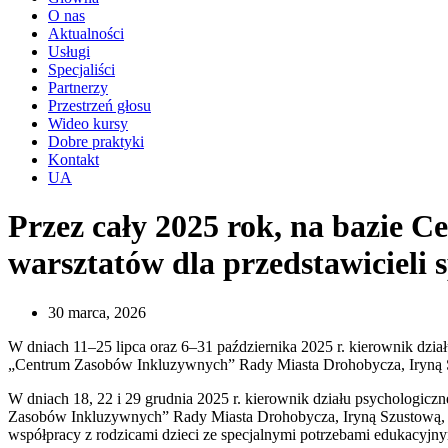
O nas
Aktualności
Usługi
Specjaliści
Partnerzy
Przestrzeń głosu
Wideo kursy
Dobre praktyki
Kontakt
UA
Przez cały 2025 rok, na bazie 
warsztatów dla przedstawicieli 
30 marca, 2026
W dniach 11–25 lipca oraz 6–31 października 2025 r. kierownik dzia
„Centrum Zasobów Inkluzywnych” Rady Miasta Drohobycza, Iryną Szu
W dniach 18, 22 i 29 grudnia 2025 r. kierownik działu psychologicz
Zasobów Inkluzywnych” Rady Miasta Drohobycza, Iryną Szustową, prze
współpracy z rodzicami dzieci ze specjalnymi potrzebami edukacyjny