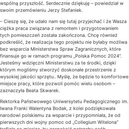
wspólną przyszłość. Serdecznie dziękuję – powiedział w
swoim przemówieniu Jerzy Stefaniek.
– Cieszę się, że udało nam się tutaj przyjechać i że Wasza
ciężka praca związana z remontem i przygotowaniem
tych pomieszczeń została zakończona. Chcę również
podkreślić, że realizacja tego projektu nie byłaby możliwa
bez wsparcia Ministerstwa Spraw Zagranicznych, które
finansuje go w ramach programu „Polska Pomoc 2024”.
Jesteśmy wdzięczni Ministerstwu za te środki, dzięki
którym mogliśmy stworzyć doskonałe przestrzenie z
wysokiej jakości sprzętu.. Myślę, że będzie to komfortowe
miejsce pracy, które pozwoli pomóc wielu osobom –
zaznaczyła Beata Skwarek.
Rektorka Państwowego Uniwersytetu Pedagogicznego im.
Iwana Franki Walentyna Bodak, z kolei podziękowała
narodowi polskiemu za wsparcie i przypomniała, że od
pierwszych dni wojny pomoc od „Collegium Witelona”
trafiała co miesiąc, by zaspokoić potrzeby osób